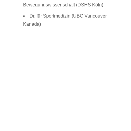
Bewegungswissenschaft (DSHS Köln)
Dr. für Sportmedizin (UBC Vancouver,
Kanada)
Sportmedizinische Betreuung auf
höchstem Niveau und forschungs- und
erfahrungsbasierte Trainingskonzepte.
Wir diagnostizieren die Ursache und
bieten individuelle und nachhaltige
Maßnahmen.